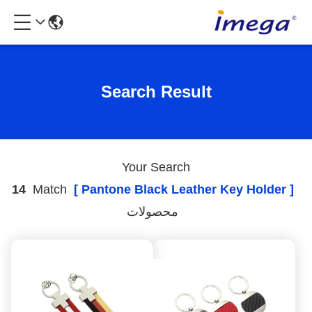
Search Result
Your Search
14
Match
[ Pantone Black Leather Key Holder ]
محصولات