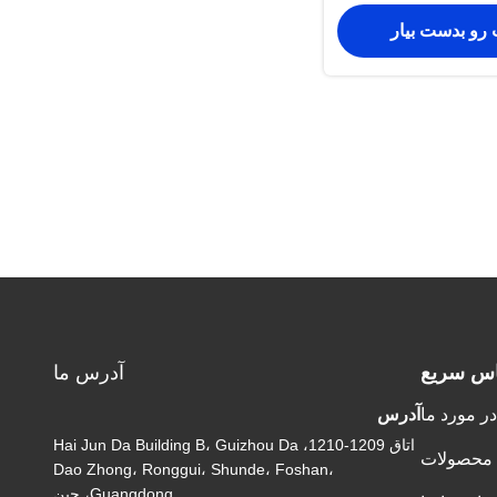
 رو بدست بیار
اس سریع
آدرس ما
در مورد ما
آدرس
اتاق 1209-1210، Hai Jun Da Building B، Guizhou Da
محصولات
Dao Zhong، Ronggui، Shunde، Foshan،
Guangdong، چین