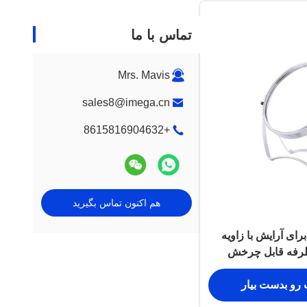
تماس با ما
Mrs. Mavis
sales8@imega.cn
+8615816904632
هم اکنون تماس بگیرید
برای آرایش با زاویه
طرفه قابل چرخش
 رو بدست بیار