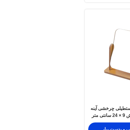
مستطیلی چرخشی آینه
 متر
 رو بدست بیار