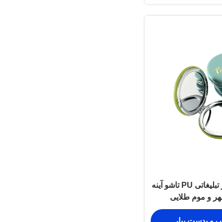
آینه های جمع و جور تبلیغاتی PU تاشو آینه
هر و موم طلایی
 رو بدست بیار