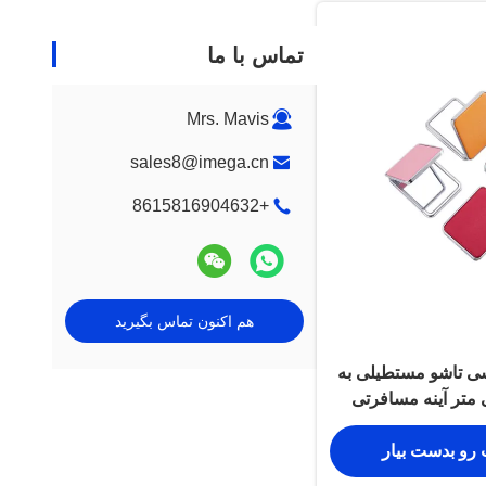
تماس با ما
Mrs. Mavis
sales8@imega.cn
+8615816904632
هم اکنون تماس بگیرید
بی PU آرایشی تاشو مستطیلی به
11 میلی متر آینه مسافرتی
چک
 رو بدست بیار