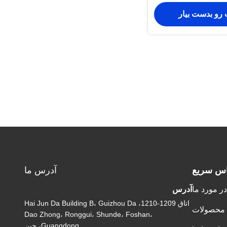
 رو بدست بیار
اس سریع
آدرس ما
در مورد ما
آدرس
اتاق 1209-1210، Hai Jun Da Building B، Guizhou Da
محصولات
Dao Zhong، Ronggui، Shunde، Foshan،
Guangdong، چین