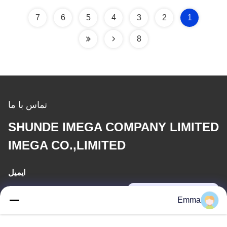
7
6
5
4
3
2
1
8
تماس با ما
SHUNDE IMEGA COMPANY LIMITED
IMEGA CO.,LIMITED
ایمیل
sales8@imega.cn
Emma