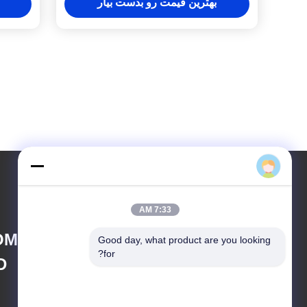
بهترین قیمت رو بدست بیار
فرد
7:33 AM
OMPANY LIMITED
Good day, what product are you looking 
for?
D