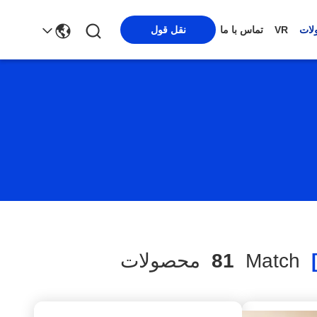
لات
VR
تماس با ما
نقل قول
Match
81
محصولات