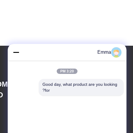
Emma
3:20 PM
OMPANY LIMITED
Good day, what product are you looking 
for?
D
sales8@imega.cn