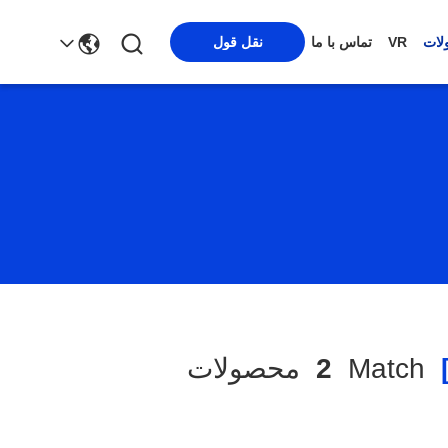
لات
VR
تماس با ما
نقل قول
Match
2
محصولات