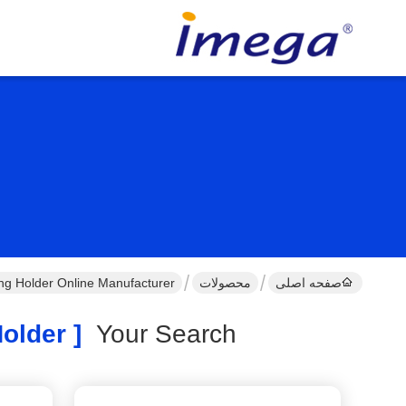
صفحه اصلی
محصولات
ng Holder Online Manufacturer
[ Bamboo Nickel Metal Key Ring Holder ]
Your Search