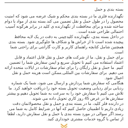
بسته بندی و حمل
نگهدارنده فلزی ما در بسته بندی محکم و شیک عرضه می شود که امنیت
محصول را در طول حمل و نقل تضمین می کند.بسته بندی از مواد با دوام
ساخته شده و برای محافظت از نگهدارنده ی کلید در برابر هرگونه آسیب
احتمالی طراحی شده است..
در داخل بسته بندی، نگهدارنده کلیدچینی به دقت در یک لایه محافظ
پیچیده شده است تا از خراش ها و شکاف ها جلوگیری شود. بسته بندی
همچنین شامل کتابچه راهنمای کاربر و کارت گارانتی برای راحتی شما
است.
برای حمل و نقل، ما از شرکت های حمل و نقل قابل اعتماد و قابل
اعتماد استفاده می کنیم تا تحویل سریع و ایمن سفارش شما را تضمین
کنیم. ما حمل و نقل رایگان را برای تمام سفارشات در ایالات متحده ارائه
می دهیم. برای سفارشات بین المللی,ممکن است هزینه حمل و نقل
اعمال شود.
هنگامی که سفارش شما پردازش و ارسال می شود، شما یک شماره
ردیابی برای ردیابی وضعیت تحویل بسته خود را دریافت خواهید کرد. ما
تلاش می کنیم تا سفارش خود را به سرعت به شما تحویل دهیم،و بيشتر
سفارش ها در عرض 45 روز کاري تحویل داده مي شوند.
در دارنده فلز کلید، ما در بسته بندی و حمل و نقل محصولاتمان دقت
زیادی داریم تا اطمینان حاصل کنیم که آنها در شرایط کامل به شما می
رسند.اگر سوالی در مورد بسته بندی یا حمل و نقل سفارش دارید، لطفاً
از تماس با گروه خدمات مشتری خودداری کنید.