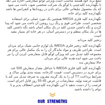
تبلیغ برند خود هستند مناسب است.ویژگی لوگو سفارشی اجازه می دهد
تا نگهدارنده کلیدچینی با لوگو یک شرکت شخصی شود، باعث می شود
که یک محصول تبلیغاتی عالی برای دادن در رویدادها و کنفرانس ها باشد.
نگهدارنده کلید برای خانه
نگهدارنده کلید فلزی IMEGA همچنین یک مورد عملی برای استفاده
شخصی است. طراحی قوی و رنگ زرد روشن آن باعث می شود که پیدا
کردن و نگه داشتن چندین کلید در یک مکان آسان باشد.نگه داشتن کليد
ها در یک مکان منظم و در دسترس آسان، در هر خانه ای بسیار مفید
است.
زنجیر کلید مردانه
نگهدارنده کلید زنجیر فلزی IMEGA یک لوازم جانبی شیک برای مردان
است. طراحی ظریف و مواد ماندگار آن را به یک مکمل عالی برای هر
مجموعه کلید تبدیل می کند.ویژگی لوگو قابل سفارشی کردن آن را نیز
باعث می شود ایده هدیه عالی برای مردان.
حالا سفارش بده
نگهدارنده کلید کلید فلزی IMEGA با حداقل مقدار سفارش 500 عدد
برای خرید در دسترس است. قیمت کارخانه، بسته بندی پولی ساک و
شرایط پرداخت TT آن را به یک گزینه مقرون به صرفه تبدیل می کند.با
قابلیت عرضه تولید، سفارشات در عرض 45-55 روز قابل اجراي است.
فرصت را از دست ندهيد تا اين نگهدارنده کلیدچيني انعطاف پذير و با
دوام را داشته باشيد.