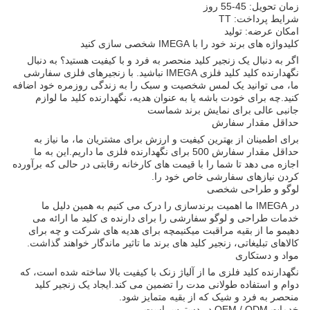
زمان تحویل: 45-55 روز
شرایط پرداخت: TT
امکان عرضه: تولید
کلیدواژه های برند خود را با IMEGA شخصی سازی کنید
اگر به دنبال یک زنجیر کلید منحصر به فرد و با کیفیت هستید؟ به دنبال
نگهدارنده کلید کلید فلزی IMEGA نباشید. با زنجیرهای فلزی سفارشی
ما، می توانید یک لمس شخصیت و سبک را به زندگی روزمره خود اضافه
کنید.چه برای خودت باشه یا به عنوان هدیه، نگهدارنده کلید ما لوازم
جانبی عالی برای نمایش برند شماست
حداقل مقدار سفارش
برای اطمینان از بهترین کیفیت و ارزش برای مشتریان ما، ما نیاز به
حداقل مقدار سفارش 500 برای نگهدارنده فلزی ما داریم.این به ما
اجازه می دهد تا شما را با قیمت های کارخانه رقابتی در حالی که برآورده
کردن نیازهای سفارشی خاص خود را.
لوگو و طراحی شخصی
در IMEGA ما اهمیت برندسازی را درک می کنیم به همین دلیل ما
خدمات طراحی و لوگو سفارشی را برای دارنده ی کلید ما ارائه می
دهیمو ما از بقیه مراقبت میکنیمچه برای هدیه های شرکت و چه برای
کالاهای تبلیغاتی، زنجیر کلید های برند ما تاثیر ماندگار خواهند گذاشت.
مواد و دستکاری
نگهدارنده کلید فلزی ما از آلیاژ زنک با کیفیت بالا ساخته شده است، که
دوام و استفاده طولانی مدت را تضمین می کند.ایجاد یک زنجیر کلید
منحصر به فرد و شیک که از بقیه متمایز شود.
خدمات OEM / ODM در دسترس است