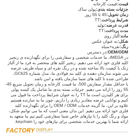
قیمت:
قیمت کارخانه
جزئیات بسته بندی:
پولی ساک
زمان تحویل:
45 تا 55 روز
شرایط پرداخت:
TT
قدرت عرضه:
تولید
مدت پرداخت:
TT
ماده:
آلیاژ روی
شکل:
به عنوان عکس
رنگ:
نقره+سیاه
OEM/ODM:
در دسترس
در IMEGA، ما خدمات شخصی و سفارشی را برای نگهدارنده ی زنجیر
کلید فلزی خود ارائه می دهیم. زنجیر کلید های منحصر به فرد ما از آلیاژ
زنک با کیفیت بالا ساخته شده و در رنگ نقره ای و سیاه ظریف عرضه
می شوند.سازمان دهنده ی کلید بند فولادی ما، مدل شماره GC625،
طراحی شده تا کلید های شما سازمان یافته و امن باشد.
با حداقل مقدار سفارش 500، ما قیمت کارخانه و زمان تحویل سریع 45-
55 روز را ارائه می دهیم. جزئیات بسته بندی ما شامل یک کیسه پولی
برای هر کلیدزن است.ما TT را به عنوان شرایط پرداخت ما قبول می
کنیم و توانایی عرضه مقادیر زیادی را داریم، چون ما يه سازنده هستيم
علاوه بر این، ما گزینه خدمات OEM / ODM را برای نگهدارنده کلید
فلزی خود ارائه می دهیم. این بدان معنی است که ما می توانیم شکل،
مواد و رنگ کلید را با نیازهای خاص شما سفارشی کنیم.تیم ما متعهد به
ارائه شما با بهترین خدمات شخصی برای نیازهای خود را keychain.