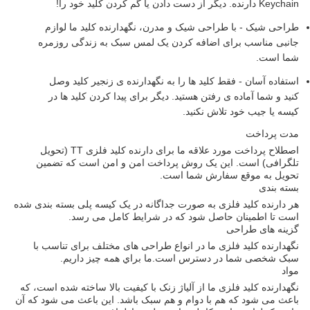
Keychain دارنده. دیگر از دست دادن یا گم کردن کلید خود را!
طراحی شیک - با طراحی شیک و مدرن، نگهدارنده کلید ما لوازم
جانبی مناسب برای اضافه کردن یک لمس سبک به زندگی روزمره
شما است.
استفاده آسان - فقط کلید ها را به نگهدارنده ی زنجیر کلید وصل
کنید و شما آماده ی رفتن هستید. دیگر برای پیدا کردن کلید ها در
کیسه یا جیب خود تلاش نکنید.
مدت پرداخت
اصطلاح پرداخت مورد علاقه ما برای دارنده کلید فلزی TT (تحویل
تلگرافی) است. این یک روش پرداخت امن و امن است که تضمین
تحویل به موقع سفارش شما است.
بسته بندی
هر دارنده کلید فلزی به صورت جداگانه در یک کیسه پلی بسته بندی شده
است تا اطمینان حاصل شود که در شرایط کامل می رسد.
گزینه های طراحی
نگهدارنده کلید فلزی ما در انواع طراحی های مختلف برای تناسب با
سبک شخصی شما در دسترس است.ما براي همه چيز داريم.
مواد
نگهدارنده کلید فلزی ما از آلیاژ زنک با کیفیت بالا ساخته شده است، که
باعث می شود که هم با دوام و هم سبک باشد. این باعث می شود که آن