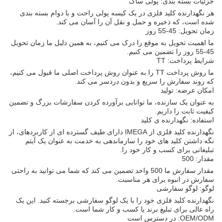
جزئیات بسته بندی: پولی ساک
هر نگهدارنده کلید فلزی در یک کیسه پولی راحت و با دوام بسته بندی
شده است، که ذخیره و حمل و نقل آن را آسان می کند.
زمان تحویل: 45-55 روز
ما اهمیت تحویل به موقع را درک می کنیم، به همین دلیل ما زمان تحویل
45-55 روز را تضمین می کنیم.
شرایط پرداخت: TT
ما روش پرداخت TT را به عنوان روش پرداخت اصلی ما قبول می کنیم،
که روند سفارش را سریع و بدون دردسر می کند.
امکان عرضه: تولید
به عنوان یک سازنده، ما توانایی برآورده کردن سفارشات بزرگ و تضمین
کیفیت ثابت را داریم.
استفاده: نگهدارنده ی کلید
نگهدارنده کلید فلزی از IMEGA دارای طیف گسترده ای از کاربردهای، از
نگه داشتن کلید های خود را سازماندهی به خدمت به عنوان یک آیتم
تبلیغاتی برای کسب و کار خود را.
مقدار: 500
مقدار سفارش ما 500 واحد تضمین می کند که شما می توانید به راحتی
سفارش در انبوه برای هر مناسبت.
لوگو: لوگو سفارشی
نگهدارنده کلید فلزی خود را با یک لوگو سفارشی برجسته کنید. این یک
راه عالی برای تبلیغ برند یا کسب و کار شما است.
OEM/ODM: در دسترس است