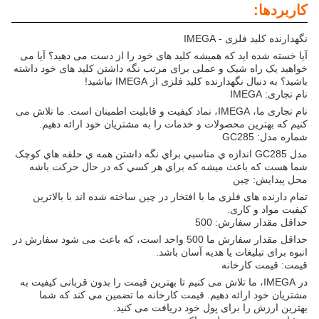
کاربردها:
نگهدارنده کلید فلزی - IMEGA
آیا خسته شده اید که همیشه کلید های خود را از دست می دهید؟ آیا می
خواهید یک راه شیک و عملی برای مرتب نگه داشتن کلید های خود داشته
باشید؟ به دنبال نگهدارنده کلید فلزی از IMEGA نباشید!
نام تجاری: IMEGA
نام تجاری ما، IMEGA، نماد کیفیت و قابلیت اطمینان است. ما تلاش می
کنیم که بهترین محصولات و خدمات را به مشتریان خود ارائه دهیم.
شماره مدل: GC285
مدل GC285 اندازه ي مناسبي براي نگه داشتن همه ي حلقه هاي کوچک
شما هست که باعث ميشه که براي هر کسي که در حال حرکت باشه
محل پیدایش: چین
تمام دارنده های فلزی ما با افتخار در چین ساخته شده اند با بالاترین
کیفیت مواد و کاری.
حداقل مقدار سفارش: 500
حداقل مقدار سفارش ما 500 واحد است، که باعث می شود سفارش در
انبوه برای تبلیغات یا هدیه آسان باشد.
قیمت: قیمت کارخانه
در IMEGA، ما تلاش می کنیم تا بهترین قیمت را بدون قربانی کیفیت به
مشتریان خود ارائه دهیم. قیمت کارخانه ما تضمین می کند که شما
بهترین ارزش را برای پول خود دریافت می کنید.