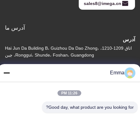
sales8@imega.cn
آدرس ما
آدرس
اتاق 1209-1210، Hai Jun Da Building B، Guizhou Da Dao Zhong،
Ronggui، Shunde، Foshan، Guangdong، چین
تلفن
Emma
86-15816904632
11:26 PM
Good day, what product are you looking for?
سیاست حفظ حریم خصوصی
|
نقشه سایت
چین کیفیت خوب جا کلیدی فلزی تامین کننده. حق چاپ © -2026
SHUNDE IMEGA COMPANY LIMITED IMEGA CO.,LIMITED تمام
حقوق محفوظ است