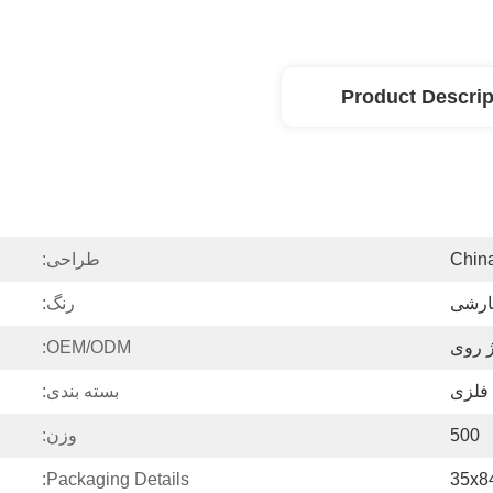
Product Descrip
Chin
طراحی:
ارشی
رنگ:
ژ روی
OEM/ODM:
 فلزی
بسته بندی:
500
وزن:
Packaging Details:
35x8