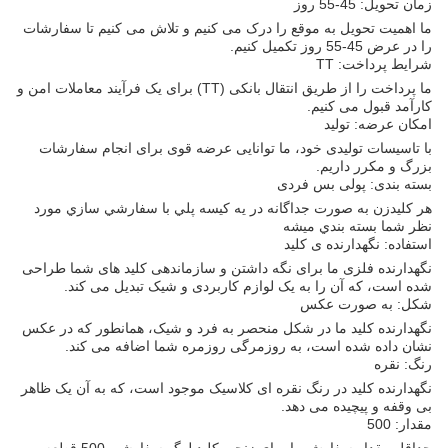
زمان تحویل: 45-55 روز
ما اهمیت تحویل به موقع را درک می کنیم و تلاش می کنیم تا سفارشات
را در عرض 45-55 روز تکمیل کنیم.
شرایط پرداخت: TT
ما پرداخت را از طریق انتقال بانکی (TT) برای یک فرآیند معاملات امن و
کارآمد قبول می کنیم.
امکان عرضه: تولید
با تاسیسات تولیدی خود، ما توانایی عرضه قوی برای انجام سفارشات
بزرگ و مکرر داریم.
بسته بندی: پولی بس فردی
هر کليدزن به صورت جداگانه در يه کيسه پلي با سفارشي سازي مورد
نظر شما بسته بندي ميشه
استفاده: نگهدارنده ی کلید
نگهدارنده فلزی ما برای نگه داشتن و سازماندهی کلید های شما طراحی
شده است، که آن را به یک لوازم کاربردی و شیک تبدیل می کند.
شکل: به صورت عکس
نگهدارنده کلید ما در شکل منحصر به فرد و شیک، همانطور که در عکس
نشان داده شده است، به روزمرگی روزمره شما اضافه می کند.
رنگ: نقره
نگهدارنده کلید در رنگ نقره ای کلاسیک موجود است، که به آن یک ظاهر
بی وقفه و پیچیده می دهد.
مقدار: 500
حداقل مقدار سفارش ما برای زنجیر کلید لوگو سفارشی 500 قطعه