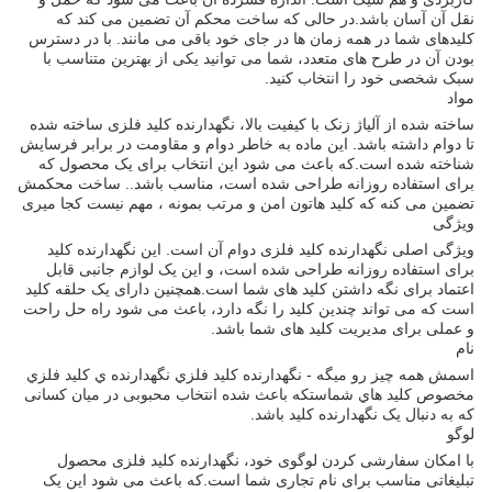
نقل آن آسان باشد.در حالی که ساخت محکم آن تضمین می کند که
کلیدهای شما در همه زمان ها در جای خود باقی می مانند. با در دسترس
بودن آن در طرح های متعدد، شما می توانید یکی از بهترین متناسب با
سبک شخصی خود را انتخاب کنید.
مواد
ساخته شده از آلیاژ زنک با کیفیت بالا، نگهدارنده کلید فلزی ساخته شده
تا دوام داشته باشد. این ماده به خاطر دوام و مقاومت در برابر فرسایش
شناخته شده است.که باعث می شود این انتخاب برای یک محصول که
برای استفاده روزانه طراحی شده است، مناسب باشد.. ساخت محکمش
تضمین می کنه که کلید هاتون امن و مرتب بمونه ، مهم نیست کجا میری
ویژگی
ویژگی اصلی نگهدارنده کلید فلزی دوام آن است. این نگهدارنده کلید
برای استفاده روزانه طراحی شده است، و این یک لوازم جانبی قابل
اعتماد برای نگه داشتن کلید های شما است.همچنین دارای یک حلقه کلید
است که می تواند چندین کلید را نگه دارد، باعث می شود راه حل راحت
و عملی برای مدیریت کلید های شما باشد.
نام
اسمش همه چيز رو ميگه - نگهدارنده کلید فلزي نگهدارنده ي کلید فلزي
مخصوص کلید هاي شماستکه باعث شده انتخاب محبوبی در میان کسانی
که به دنبال یک نگهدارنده کلید باشد.
لوگو
با امکان سفارشی کردن لوگوی خود، نگهدارنده کلید فلزی محصول
تبلیغاتی مناسب برای نام تجاری شما است.که باعث می شود این یک