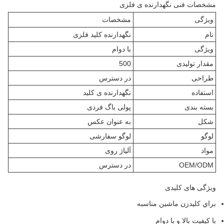
مشخصات فنی نگهدارنده ی فلزی
ویژگی
مشخصات
نام
نگهدارنده کلید فلزی
ویژگی
با دوام
مقدار تولیدی
500
طراحی
در دسترس
استفاده
نگهدارنده ی کلید
بسته بندی
پولی باگ فردی
شکل
به عنوان عکس
لوگو
لوگو سفارشی
مواد
آلیاژ روی
OEM/ODM
در دسترس
ویژگی های کلیدی
براي کليدزن ماشين مناسبه
با کیفیت بالا و با دوام