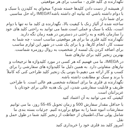
نگهدارنده ی کلید فلزی - مناسب برای هر موقعیتی
از هميشه از دست دادن کليدها خسته شدي؟ ميخواي يه کليدزن با سبک و
با دوام داشته باشي که بيانيه اي داشته باشه؟IMEGA راه حل مناسبی
برای شما دارد.
ساخته شده از آلیاژ زنک با کیفیت بالا، نگهدارنده ی کلید ما نه تنها با دوام
است، بلکه با سبک و عملی است.شما می توانید به راحتی کلید های خود
را سازمان یافته و به راحتی در دسترس در همه زمان نگه دارید.
نگهدارنده کلید فلزی ما برای هر موقعیتی مناسب است - چه شما به
سمت کار، انجام کارها، و یا برای یک شب در شهر.این لوازم مناسب
برای اضافه کردن یک لمسه از شخصیت به روال روزمره شماست.
بهترین زنجیر کلید برای نیازهای شما
در IMEGA، ما می فهمیم که هر کسی در مورد کلیدواژه ها ترجیحات و
نیازهای متفاوتی دارد. به همین دلیل ما کلیدواژه های سفارشی را برای
کسب و کار ارائه می دهیم،تا بتونی یک زنجیر کلید طراحی کنی که کاملاً
با برند و سبک تو مطابقت داشته باشه.
نگهدارنده ی فلزی ما برای استفاده شخصی هم عالی است. با طراحی
ظریف و قابلیت سفارشی شدن، این یک هدیه عالی برای خودتان یا
عزیزانتان است.
کیفیتی که می توانید به آن اعتماد کنید
با حداقل مقدار سفارش 500 و زمان تحویل 45-55 روز، ما می توانیم
سفارشات انبوه شما را به موقع برآورده کنیم. جزئیات بسته بندی ما
شامل پولی ساک،اطمینان از حفاظت از زنجیر کلید شما در طول حمل و
نقل.
امروز کلید بند فلزی خود را خریداری کنید