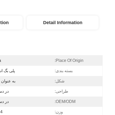
tion
Detail Information
a
Place Of Origin:
بسته بندی:
پلی بگ ان
شکل:
به عنوان
طراحی:
در د
OEM/ODM:
در د
وزن:
24 گ