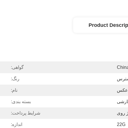
Product Descrip
Chin
گواهی:
سترس
رنگ:
 عکس
نام:
ارشی
بسته بندی:
ژ روی
شرایط پرداخت:
22G
اندازه: