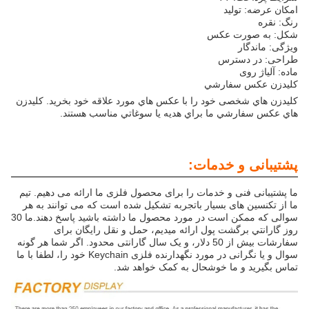
امکان عرضه: تولید
رنگ: نقره
شکل: به صورت عکس
ویژگی: ماندگار
طراحی: در دسترس
ماده: آلیاژ روی
کليدزن عکس سفارشي
کليدزن هاي شخصی خود را با عکس هاي مورد علاقه خود بخريد. کليدزن
هاي عکس سفارشي ما براي هديه يا سوغاتي مناسب هستند.
پشتیبانی و خدمات:
ما پشتیبانی فنی و خدمات را برای محصول فلزی ما ارائه می دهیم. تیم
ما از تکنسین های بسیار باتجربه تشکیل شده است که می توانند به هر
سوالی که ممکن است در مورد محصول ما داشته باشید پاسخ دهند.ما 30
روز گارانتي برگشت پول ارائه ميديم، حمل و نقل رایگان برای
سفارشات بیش از 50 دلار، و یک سال گارانتی محدود. اگر شما هر گونه
سوال و یا نگرانی در مورد نگهدارنده فلزی Keychain خود را، لطفا با ما
تماس بگیرید و ما خوشحال به کمک خواهد شد.