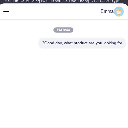
اتاق 1209-1210، Hai Jun Da Building B، Guizhou Da Dao Zhong،
Ronggui، Shunde، Foshan، Guangdong، چین
Emma
تلفن
86-15816904632
8:44 PM
Good day, what product are you looking for?
سیاست حفظ حریم خصوصی
|
نقشه سایت
چین کیفیت خوب جا کلیدی فلزی تامین کننده. حق چاپ © -2026
SHUNDE IMEGA COMPANY LIMITED IMEGA CO.,LIMITED تمام
حقوق محفوظ است