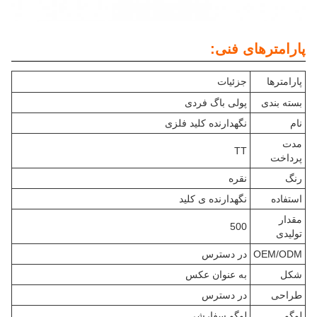
پارامترهای فنی:
پارامترها
جزئیات
بسته بندی
پولی باگ فردی
نام
نگهدارنده کلید فلزی
مدت
TT
پرداخت
رنگ
نقره
استفاده
نگهدارنده ی کلید
مقدار
500
تولیدی
OEM/ODM
در دسترس
شکل
به عنوان عکس
طراحی
در دسترس
لوگو
لوگو سفارشی