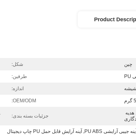
Product Descrip
چین
شکل:
 PU
طرفین:
اندازه:
رم
OEM/ODM:
تبلیغات، هدیه تبلیغاتی، هدیه 
جزئیات بسته بندی:
دگاری
ینه جیبی آرایشی PU ABS
, 
آینه آرایش قابل حمل PU چاپ دیجیتال