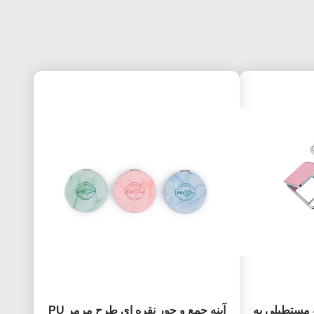
ی تاشو مستطیلی به
آینه جمع و جور نقره ای طرح مرمر PU