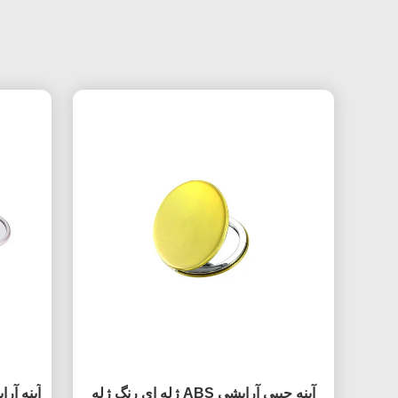
آینه جیبی آرایشی ABS ژله ای رنگ ژله