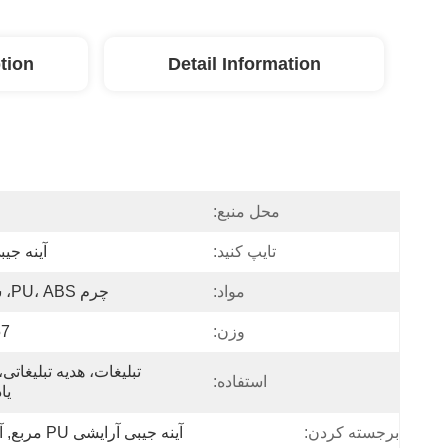
tion
Detail Information
محل منبع:
تایپ کنید:
آینه جیبی
مواد:
چرم PU، ABS، شیشه
وزن:
57 گ
استفاده:
یا
برجسته کردن:
آینه جیبی آرایشی PU مربع
, 
آ