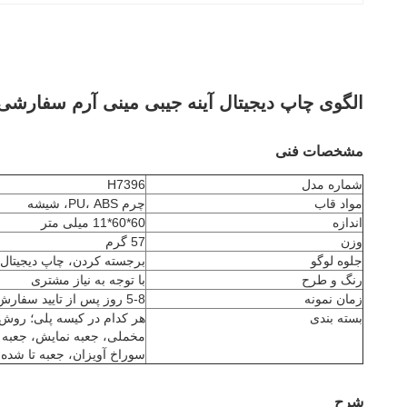
الگوی چاپ دیجیتال آینه جیبی مینی آرم سفارشی
مشخصات فنی
شماره مدل
H7396
مواد قاب
چرم PU، ABS، شیشه
اندازه
60*60*11 میلی متر
وزن
57 گرم
جلوه لوگو
برجسته کردن، چاپ دیجیتال،
رنگ و طرح
با توجه به نیاز مشتری
زمان نمونه
5-8 روز پس از تایید سفارش
بسته بندی
هر کدام در کیسه پلی؛ روش
مخملی، جعبه نمایش، جعبه پ
سوراخ آویزان، جعبه تا شده 
شرح