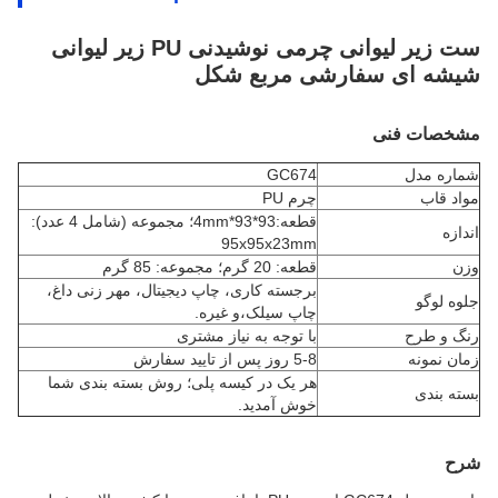
ست زیر لیوانی چرمی نوشیدنی PU زیر لیوانی
شیشه ای سفارشی مربع شکل
مشخصات فنی
شماره مدل
GC674
مواد قاب
چرم PU
قطعه:93*93*4mm؛ مجموعه (شامل 4 عدد):
اندازه
95x95x23mm
وزن
قطعه: 20 گرم؛ مجموعه: 85 گرم
برجسته کاری، چاپ دیجیتال، مهر زنی داغ،
جلوه لوگو
چاپ سیلک،
و غیره.
رنگ و طرح
با توجه به نیاز مشتری
زمان نمونه
5-8 روز پس از تایید سفارش
هر یک در کیسه پلی؛ روش بسته بندی شما
بسته بندی
خوش آمدید.
شرح