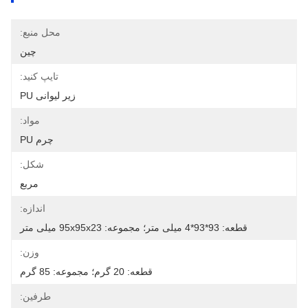
محل منبع:
چین
تایپ کنید:
زیر لیوانی PU
مواد:
چرم PU
شکل:
مربع
اندازه:
قطعه: 93*93*4 میلی متر؛ مجموعه: 95x95x23 میلی متر
وزن:
قطعه: 20 گرم؛ مجموعه: 85 گرم
طرفین: