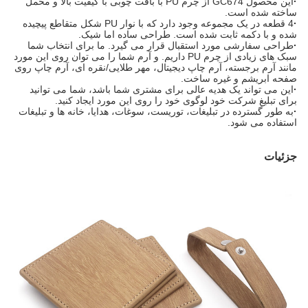
·
این محصول GC674 از چرم PU با بافت چوبی با کیفیت بالا و مخمل
ساخته شده است.
·
4 قطعه در یک مجموعه وجود دارد که با نوار PU شکل متقاطع پیچیده
شده و با دکمه ثابت شده است. طراحی ساده اما شیک.
·
طراحی سفارشی مورد استقبال قرار می گیرد. ما برای انتخاب شما
سبک های زیادی از چرم PU داریم. و آرم شما را می توان روی این مورد
مانند آرم برجسته، آرم چاپ دیجیتال، مهر طلایی/نقره ای، آرم چاپ روی
صفحه ابریشم و غیره ساخت.
·
این می تواند یک هدیه عالی برای مشتری شما باشد، شما می توانید
برای تبلیغ شرکت خود لوگوی خود را روی این مورد ایجاد کنید.
·
به طور گسترده در تبلیغات، توریست، سوغات، هدایا، خانه ها و تبلیغات
استفاده می شود.
جزئیات