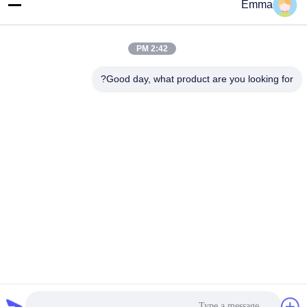
Emma
آدرس ما
آدرس
2:42 PM
اتاق 1209-1210، Hai Jun Da Building B، Guizhou Da Dao Zhong،
Ronggui، Shunde، Foshan، Guangdong، چین
Good day, what product are you looking for?
تلفن
86-15816904632
سیاست حفظ حریم خصوصی
|
نقشه سایت
چین کیفیت خوب جا کلیدی فلزی تامین کننده. حق چاپ © -2026
SHUNDE IMEGA COMPANY LIMITED IMEGA CO.,LIMITED تمام
حقوق محفوظ است