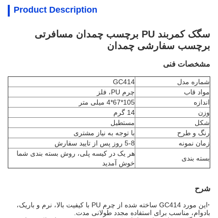
Product Description
سگک کمربند PU برچسب چمدان مسافرتی
برچسب سفارشی چمدان
مشخصات فنی
شماره مدل
GC414
مواد قاب
چرم PU، فلز
اندازه
105*67*4 میلی متر
وزن
14 گرم
شکل
مستطیل
رنگ و طرح
با توجه به نیاز مشتری
زمان نمونه
5-8 روز پس از تایید سفارش
هر یک در کیسه پلی، روش بسته بندی شما
بسته بندی
خوش آمدید
شرح
·
این مورد GC414 ساخته شده از چرم PU با کیفیت بالا، نرم و باریک،
بادوام، مناسب برای استفاده مجدد طولانی مدت.