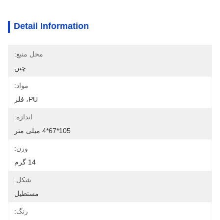
Detail Information
محل منبع:
چین
مواد:
PU، فلز
اندازه:
105*67*4 میلی متر
وزن:
14 گرم
شکل:
مستطیل
رنگ: