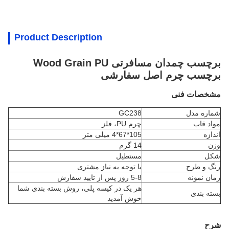
Product Description
برچسب چمدان مسافرتی Wood Grain PU
برچسب چرم اصل سفارشی
مشخصات فنی
شماره مدل
GC238
مواد قاب
چرم PU، فلز
اندازه
105*67*4 میلی متر
وزن
14 گرم
شکل
مستطیل
رنگ و طرح
با توجه به نیاز مشتری
زمان نمونه
5-8 روز پس از تایید سفارش
هر یک در کیسه پلی، روش بسته بندی شما
بسته بندی
خوش آمدید
شرح