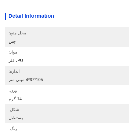
Detail Information
محل منبع:
چین
مواد:
PU، فلز
اندازه:
105*67*4 میلی متر
وزن:
14 گرم
شکل:
مستطیل
رنگ: