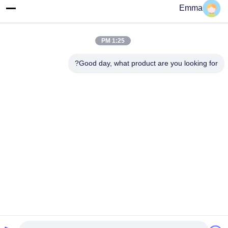
آدرس ما
Emma
آدرس
1:25 PM
اتاق 1209-1210، Hai Jun Da Building B، Guizhou Da Dao Zhong،
Ronggui، Shunde، Foshan، Guangdong، چین
Good day, what product are you looking for?
تلفن
86-15816904632
سیاست حفظ حریم خصوصی
|
نقشه سایت
چین کیفیت خوب جا کلیدی فلزی تامین کننده. حق چاپ © -2026
SHUNDE IMEGA COMPANY LIMITED IMEGA CO.,LIMITED تمام
حقوق محفوظ است