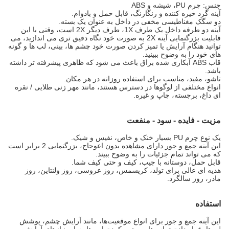
جنس: چرم PU، شیشه و ABS
آینه گرد خیره کننده و رنگارنگ، قابل حمل و بادوام.
دو سگک مغناطیسی مخفی در داخل به عنوان یک بسته.
آینه دو طرفه داخل.یک طرف 1X، طرف دیگر 2X است، وقتی با این
قابلیت بزرگنمایی آینه 2X به صورت خود نگاه دقیق تری می اندازید، می
توانید هنگام آرایش یا تمیز کردن صورت خود چشم ها، بینی، لب ها و گونه
های خود را به وضوح ببینید.
قاب ABS آبکاری شده براق باعث می شود که ظاهری پیشرفته تر داشته
باشد.
تاشو، مفید، مناسب برای استفاده روزانه در هر مکان.
انواع مختلفی از لوگوها در دسترس هستند، مانند مهر زنی طلایی / نقره
ای داغ، برجسته، چاپ و غیره.
مزیت - فایده - سود - منفعت
یک نوع چرم PU بسیار خنک و خاص، نفیس و شیک.
این آینه جمع و جور دارای مشاهده بدون اعوجاج، بزرگنمایی 2 برابر است
که می تواند تمام جزئیات را به وضوح ببیند.
قابل حمل، دوستانه با جیب، کیف و حتی کیف شما.
هدیه ای عالی برای تولد، کریسمس، روز عروسی، روز ولنتاین، روز
مادر، روز سالگرد.
استفاده
این آینه جمع و جور برای انواع موقعیت‌ها، مانند آرایش چشم، پوشش