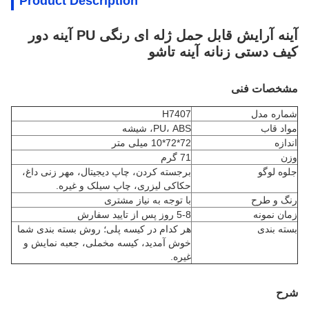
Product Description
آینه آرایش قابل حمل ژله ای رنگی PU آینه دور
کیف دستی زنانه آینه تاشو
مشخصات فنی
شماره مدل
H7407
مواد قاب
PU، ABS، شیشه
اندازه
72*72*10 میلی متر
وزن
71 گرم
جلوه لوگو
برجسته کردن، چاپ دیجیتال، مهر زنی داغ،
حکاکی لیزری، چاپ سیلک و غیره.
رنگ و طرح
با توجه به نیاز مشتری
زمان نمونه
5-8 روز پس از تایید سفارش
بسته بندی
هر کدام در کیسه پلی؛ روش بسته بندی شما
خوش آمدید، کیسه مخملی، جعبه نمایش و
غیره.
شرح