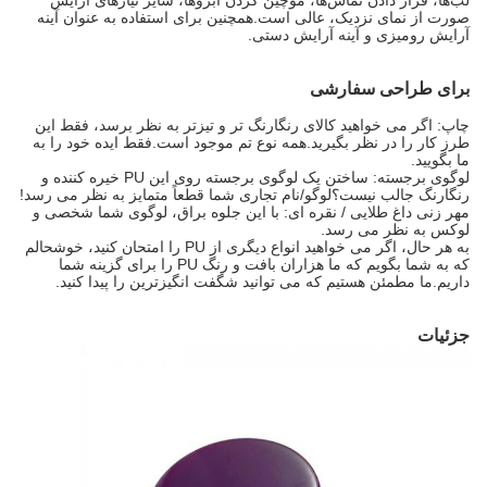
لب‌ها، قرار دادن تماس‌ها، موچین کردن ابروها، سایر نیازهای آرایش
صورت از نمای نزدیک، عالی است.همچنین برای استفاده به عنوان آینه
آرایش رومیزی و آینه آرایش دستی.
برای طراحی سفارشی
چاپ: اگر می خواهید کالای رنگارنگ تر و تیزتر به نظر برسد، فقط این
طرز کار را در نظر بگیرید.همه نوع تم موجود است.فقط ایده خود را به
ما بگویید.
لوگوی برجسته: ساختن یک لوگوی برجسته روی این PU خیره کننده و
رنگارنگ جالب نیست؟لوگو/نام تجاری شما قطعاً متمایز به نظر می رسد!
مهر زنی داغ طلایی / نقره ای: با این جلوه براق، لوگوی شما شخصی و
لوکس به نظر می رسد.
به هر حال، اگر می خواهید انواع دیگری از PU را امتحان کنید، خوشحالم
که به شما بگویم که ما هزاران بافت و رنگ PU را برای گزینه شما
داریم.ما مطمئن هستیم که می توانید شگفت انگیزترین را پیدا کنید.
جزئیات