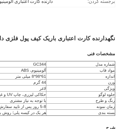
برجسته کردن:
دارنده کارت اعتباری آلومینیومی
نگهدارنده کارت اعتباری باریک کیف پول فلزی 
مشخصات فنی
شماره مدل
GC344
مواد قاب
آلومینیوم، ABS
اندازه
61*98*8 میلی متر
وزن
44 گرم
ویژگی
لاغر
جلوه لوگو
حکاکی لیزری، چاپ UV و غیره
رنگ و طرح
با توجه به نیاز مشتری
زمان نمونه
5-8 روز پس از تایید سفارش
بسته بندی
هر یک در کیسه پلی؛ روش ب
شرح