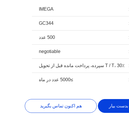
IMEGA
GC344
500 عدد
negotiable
T / T، 30٪ سپرده، پرداخت مانده قبل از تحویل
≥5000 عدد در ماه
بدست بیار
هم اکنون تماس بگیرید