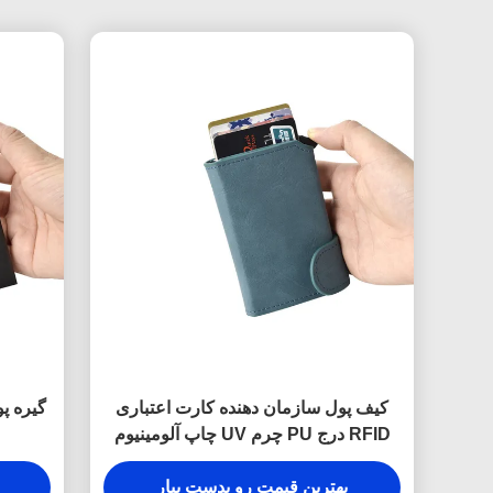
کیف پول سازمان دهنده کارت اعتباری
گیره پو
RFID درج PU چرم UV چاپ آلومینیوم
بهترین قیمت رو بدست بیار