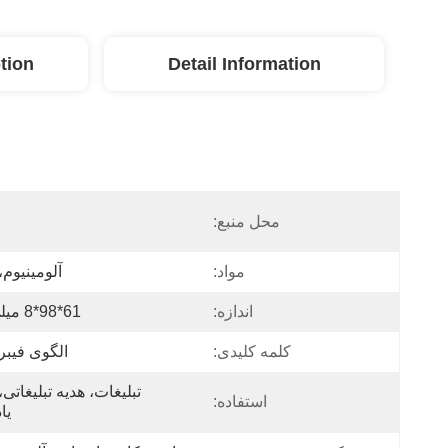
tion
Detail Information
محل منبع:
مواد:
آلومینیوم، BS
اندازه:
61*98*8 میلی متر
کلمه کلیدی:
الگوی فیبر
استفاده:
یا