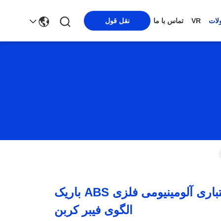
لات
VR
تماس با ما
نقل قول
دارنده کارت اعتباری آلومینیومی فلزی ABS باریک
الگوی فیبر کربن