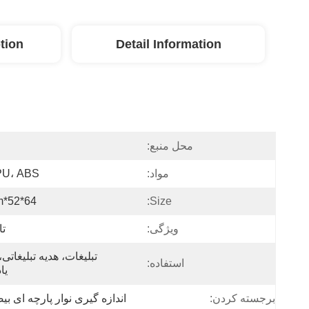
tion
Detail Information
محل منبع:
مواد:
PU، ABS، فل
64*52*18mm
Size:
ویژگی:
تا
استفاده:
یا
برجسته کردن:
اندازه گیری نوار پارچه ای ب