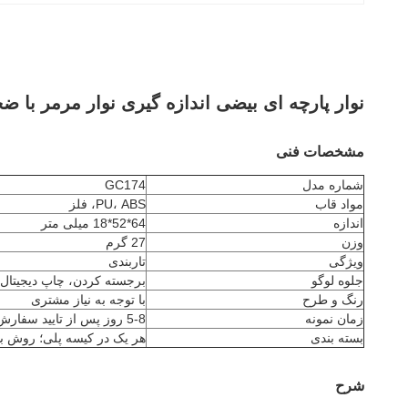
نوار پارچه ای بیضی اندازه گیری نوار مرمر با ضخامت 18 م
مشخصات فنی
شماره مدل
GC174
مواد قاب
PU، ABS، فلز
اندازه
64*52*18 میلی متر
وزن
27 گرم
ویژگی
تاربندی
جلوه لوگو
برجسته کردن، چاپ دیجیتال،
رنگ و طرح
با توجه به نیاز مشتری
زمان نمونه
5-8 روز پس از تایید سفارش
بسته بندی
هر یک در کیسه پلی؛ روش ب
شرح