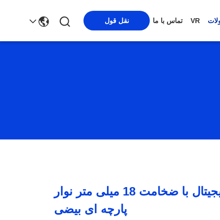
لات
VR
تماس با ما
نقل قول
لوگوی چاپ دیجیتال با ضخامت 18 میلی متر نوار
پارچه ای بیضی