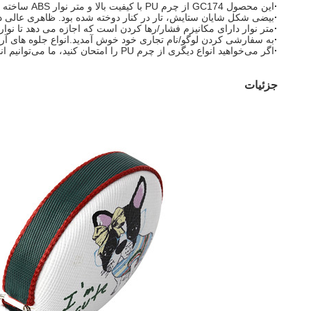
·
این محصول GC174 از چرم PU با کیفیت بالا و متر نوار ABS ساخته شده است.
·
بیضی شکل شایان ستایش، تار در کنار دوخته شده بود. ظاهری عالی در
·
متر نوار دارای مکانیزم فشار/رها کردن است که اجازه می دهد تا نوا
·
به سفارشی کردن لوگو/نام تجاری خود خوش آمدید.انواع جلوه های آرم
·
اگر می‌خواهید انواع دیگری از چرم PU را امتحان کنید، ما می‌توانیم انواع PU را با بافت و رنگ متفاوت به شما نشان دهیم. فقط ایده خود را به ما اطلاع دهید، شما کاملاً مورد علاقه خود را پیدا خواهید کرد.
جزئیات