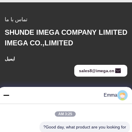
تماس با ما
SHUNDE IMEGA COMPANY LIMITED
IMEGA CO.,LIMITED
ایمیل
sales8@imega.cn
آدرس ما
Emma
آدرس
اتاق 1209-1210، Hai Jun Da Building B، Guizhou Da Dao Zhong،
3:25 AM
Ronggui، Shunde، Foshan، Guangdong، چین
Good day, what product are you looking for?
تلفن