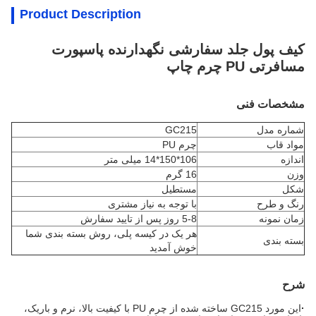
Product Description
کیف پول جلد سفارشی نگهدارنده پاسپورت
مسافرتی PU چرم چاپ
مشخصات فنی
شماره مدل
GC215
مواد قاب
چرم PU
اندازه
106*150*14 میلی متر
وزن
16 گرم
شکل
مستطیل
رنگ و طرح
با توجه به نیاز مشتری
زمان نمونه
5-8 روز پس از تایید سفارش
هر یک در کیسه پلی، روش بسته بندی شما
بسته بندی
خوش آمدید
شرح
·
این مورد GC215 ساخته شده از چرم PU با کیفیت بالا، نرم و باریک،