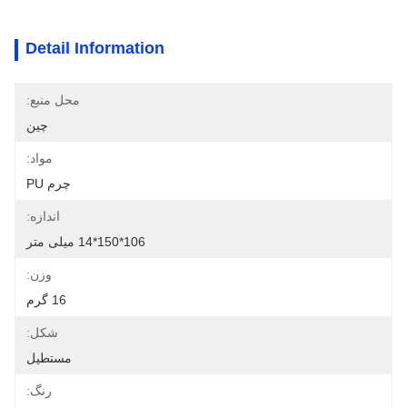
Detail Information
محل منبع:
چین
مواد:
چرم PU
اندازه:
106*150*14 میلی متر
وزن:
16 گرم
شکل:
مستطیل
رنگ: