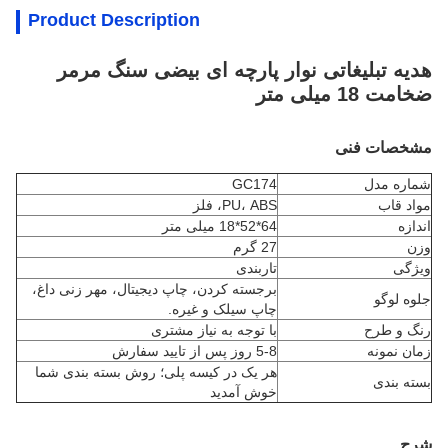
Product Description
هدیه تبلیغاتی نوار پارچه ای بیضی سنگ مرمر
ضخامت 18 میلی متر
مشخصات فنی
شماره مدل
GC174
مواد قاب
PU، ABS، فلز
اندازه
64*52*18 میلی متر
وزن
27 گرم
ویژگی
تاربندی
برجسته کردن، چاپ دیجیتال، مهر زنی داغ،
جلوه لوگو
چاپ سیلک و غیره.
رنگ و طرح
با توجه به نیاز مشتری
زمان نمونه
5-8 روز پس از تایید سفارش
هر یک در کیسه پلی؛ روش بسته بندی شما
بسته بندی
خوش آمدید
شرح