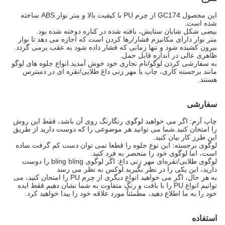
این محصول GC174 از چرم PU با کیفیت بالا و متر نوار ABS ساخته
شده است.
بیضی شکل شایان ستایش، بافته شده در کناره دوخته شده بود.
متر نوار دارای مکانیزم فشار/رها کردن است که اجازه می دهد تا نوار
بیرون کشیده شود و تنها زمانی که فشار داده شود به عقب برمی گردد.
ظاهری عالی در اندازه قابل حمل.
به سفارشی کردن لوگو/نام تجاری خود خوش آمدید.انواع جلوه های لوگو
مانند برجسته کاری، چاپ یا مهر زنی داغ طلایی/نقره ای در دسترس
هستند.
سفارشی
چاپ آرم: اگر می خواهید لوگوی رنگارنگ روی آن باشد، فقط این روش
را امتحان کنید.شما می توانید هر موضوعی را که دوست دارید از طریق
این طرز کار بیان کنید.
لوگوی برجسته: این نوع جلوه را قطعا نمی توان دست کم گرفت.ساده
است، اما لوگوی خود را منحصر به فرد کنید.
لوگوی طلایی/نقره‌ای مهر زنی داغ: اگر لوگوی bling bling را دوست
دارید، این یکی را در نظر بگیرید.لوکس به نظر می رسد
به هر حال، اگر می خواهید انواع دیگری از چرم PU را امتحان کنید، می
توانیم انواع PU را با بافت و رنگ متفاوت به شما نشان دهیم.فقط ایده
خود را به ما اطلاع دهید، مطمئناً مورد علاقه خود را پیدا خواهید کرد.
استفاده