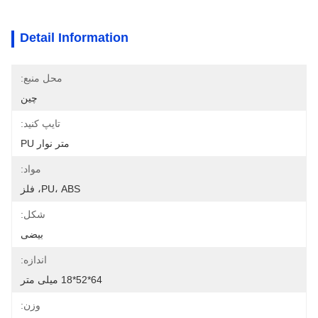
Detail Information
محل منبع:
چین
تایپ کنید:
متر نوار PU
مواد:
PU، ABS، فلز
شکل:
بیضی
اندازه:
64*52*18 میلی متر
وزن: