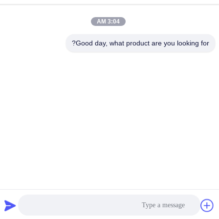
آدرس
اتاق 1209-1210، Hai Jun Da Building B، Guizhou Da Dao Zhong،
3:04 AM
Ronggui، Shunde، Foshan، Guangdong، چین
Good day, what product are you looking for?
تلفن
86-15816904632
سیاست حفظ حریم خصوصی
|
نقشه سایت
چین کیفیت خوب جا کلیدی فلزی تامین کننده. حق چاپ © -2026
SHUNDE IMEGA COMPANY LIMITED IMEGA CO.,LIMITED تمام
حقوق محفوظ است